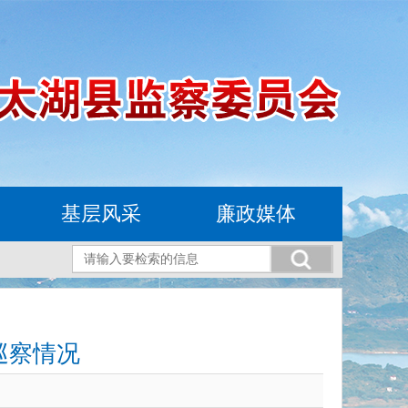
基层风采
廉政媒体
巡察情况