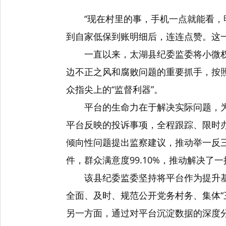
“现在村里的事，手机一点就能看，
到自家低保到账明细后，连连点赞。这
一直以来，太湖县纪委监委将小微权
边不正之风和腐败问题的重要抓手，按照
众指尖上的“监督利器”。
平台的生命力在于解决实际问题，为
平台反映的投诉事项，全程跟踪、限时
倾向性问题提出监察建议，推动举一反三、
件，群众满意度99.10%，推动解决了
该县纪委监委坚持将平台作为提升
全面、及时、规范公开党务村务、集体“
另一方面，通过对平台沉淀数据的深度