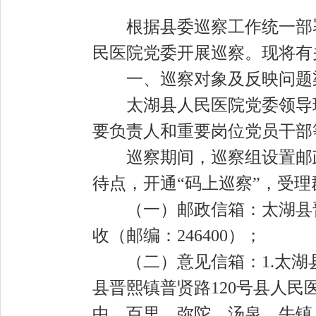
根据县委
巡察工作统一部
民医院党委
开展巡察。现将有
一、巡察对象及反映问题
太湖县人民医院党委
领导
要负责人和重要岗位党员干部
巡察期间，巡察组设置邮
待点，
开通
“码上巡察”，受
（一）邮政信箱
：太湖县
收（邮编：
246400
）；
（二）意见信箱
：
1.
太湖
县晋熙镇普贤路
120
号
县人民
中、百里、弥陀、汤泉、牛镇