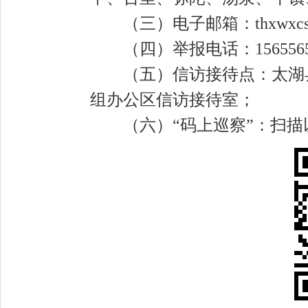
（三）电子邮箱
：
thxwxc
（四）举报电话
：
15
6
556
（五）信访接待点
：太湖
组办公区信访接待室；
（六）
“码上巡察”：
扫描