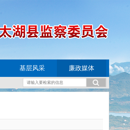
基层风采
廉政媒体