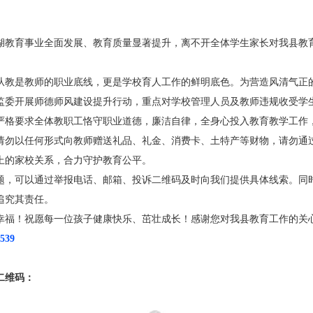
湖教育事业全面发展、教育质量显著提升，离不开全体学生家长对我县教
从教是教师的职业底线，更是学校育人工作的鲜明底色。为营造风清气正
委监委开展师德师风建设提升行动，重点对学校管理人员及教师违规收受学
严格要求全体教职工恪守职业道德，廉洁自律，全身心投入教育教学工作
请勿以任何形式向教师赠送礼品、礼金、消费卡、土特产等财物，请勿通
上的家校关系，合力守护教育公平。
题，可以通过举报电话、邮箱、投诉二维码及时向我们提供具体线索。同
追究其责任。
幸福！祝愿每一位孩子健康快乐、茁壮成长！感谢您对我县教育工作的关
2539
二维码：