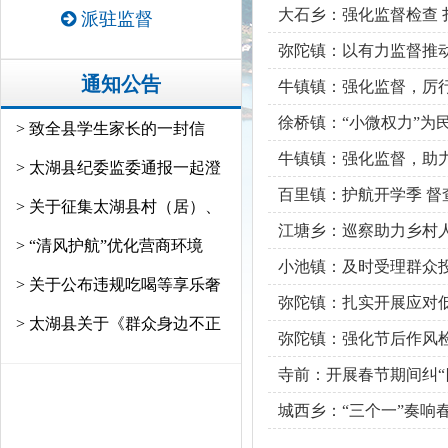
大石乡：强化监督检查 
派驻监督
弥陀镇：以有力监督推
通知公告
牛镇镇：强化监督，厉
徐桥镇：“小微权力”为
> 致全县学生家长的一封信
牛镇镇：强化监督，助
> 太湖县纪委监委通报一起澄
百里镇：护航开学季 督
> 关于征集太湖县村（居）、
江塘乡：巡察助力乡村人
> “清风护航”优化营商环境
小池镇：及时受理群众投
> 关于公布违规吃喝等享乐奢
弥陀镇：扎实开展应对低
> 太湖县关于《群众身边不正
弥陀镇：强化节后作风检
寺前：开展春节期间纠“
城西乡：“三个一”奏响